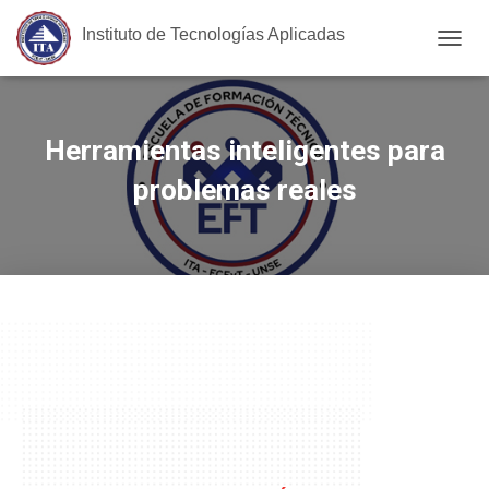
Instituto de Tecnologías Aplicadas
C
A
M
B
Herramientas inteligentes para
I
A
problemas reales
R
M
O
D
O
D
E
N
A
V
E
G
A